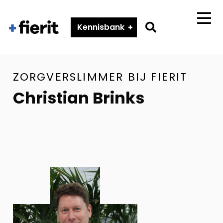
Fierit
–
Go
Kennisbank
Menu
Méér
to
dan
search
een
ECD
page
ZORGVERSLIMMER BIJ FIERIT
Christian Brinks