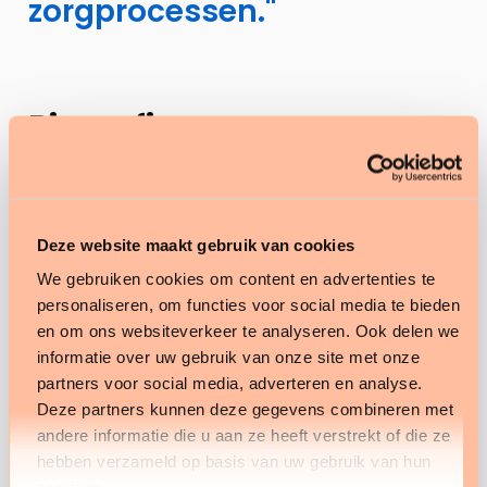
zorgprocessen."
Biografie
Tijdens mijn studie Information & Communication
Technology ben ik in aanraking gekomen met de
zorgsector en ontdekte ik dat deze sector
Deze website maakt gebruik van cookies
vooruitstrevend is op het gebied van ICT.
We gebruiken cookies om content en advertenties te
personaliseren, om functies voor social media te bieden
Na mijn afstuderen in 2008 heb ik daarom bewust
en om ons websiteverkeer te analyseren. Ook delen we
gekozen voor een loopbaan in de zorgsector. Het
informatie over uw gebruik van onze site met onze
werkveld is dynamisch en vereist een
partners voor social media, adverteren en analyse.
voortdurende aanpassing aan nieuwe
Deze partners kunnen deze gegevens combineren met
andere informatie die u aan ze heeft verstrekt of die ze
ontwikkelingen en veranderende wensen en eisen
hebben verzameld op basis van uw gebruik van hun
vanuit zowel de organisatie als de klant.