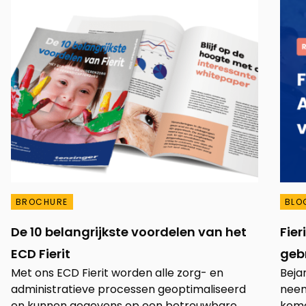
BROCHURE
BLO
De 10 belangrijkste voordelen van het
Fier
ECD Fierit
geb
Met ons ECD Fierit worden alle zorg- en
Beja
administratieve processen geoptimaliseerd
neem
en kunnen gegevens op een betrouwbare
komen