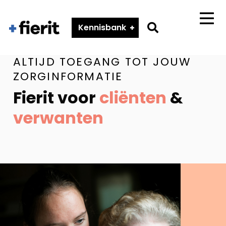
Fierit
–
Go
Kennisbank
Menu
Méér
to
dan
search
een
ALTIJD TOEGANG TOT JOUW
ECD
page
ZORGINFORMATIE
Fierit voor
cliënten
&
verwanten