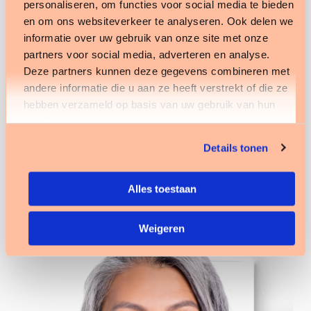
moment jouw dossier inzien.
personaliseren, om functies voor social media te bieden
en om ons websiteverkeer te analyseren. Ook delen we
Transparantie en regie.
Je ziet wat er is
informatie over uw gebruik van onze site met onze
vastgelegd, van zorgplan tot rapportage. Dat
partners voor social media, adverteren en analyse.
geeft rust en zekerheid voor jezelf en voor
Deze partners kunnen deze gegevens combineren met
familie of verwanten.
andere informatie die u aan ze heeft verstrekt of die ze
hebben verzameld op basis van uw gebruik van hun
Betrokkenheid en
services.
samenwerking.
Mantelzorgers kunnen
Details tonen
meelezen en betrokken zijn bij zorg,
afspraken en rapportages. Dat vergroot
begrip en betrokkenheid binnen jouw
Alles toestaan
netwerk.
Weigeren