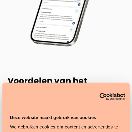
Voordelen van het
cliëntportaal
Altijd en overal toegang.
Je hoeft niet te
Deze website maakt gebruik van cookies
wachten op brieven, telefoontjes of
bezoeken. Via het portaal kan je op elk
We gebruiken cookies om content en advertenties te