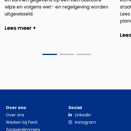
wijze en volgens wet- en regelgeving worden
staa
uitgewisseld.
Lees
plann
Lees meer +
Lee
Go
Go
Go
to
to
to
slide
slide
slide
0
1
2
Over ons
Social
Over ons
LinkedIn
Werken bij Fierit
Instagram
Zorgverslimmers