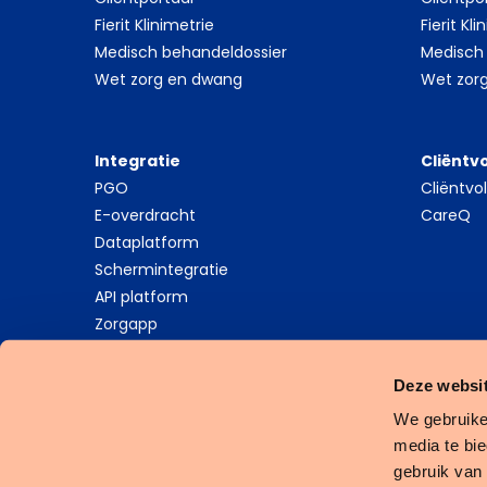
Fierit Klinimetrie
Fierit Kl
Medisch behandeldossier
Medisch
Wet zorg en dwang
Wet zor
Integratie
Cliëntv
PGO
Cliëntv
E-overdracht
CareQ
Dataplatform
Schermintegratie
API platform
Zorgapp
Deze websit
We gebruike
media te bi
Cookies
Privacy Statement
Algemene Voorwaarden
gebruik van