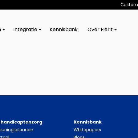
Custome
n
Integratie
Kennisbank
Over Fierit
gehandicaptenzorg
Kennisbank
euningsplannen
Whitepapers
rtaal
Blogs