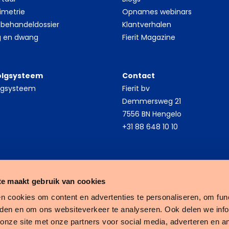
inimetrie
Opnames webinars
 behandeldossier
Klantverhalen
g en dwang
Fierit Magazine
olgsysteem
Contact
olgsysteem
Fierit bv
Demmersweg 21
7556 BN Hengelo
+31 88 648 10 10
e maakt gebruik van cookies
n cookies om content en advertenties te personaliseren, om func
eden en om ons websiteverkeer te analyseren. Ook delen we inf
Fierit
 onze site met onze partners voor social media, adverteren en a
–