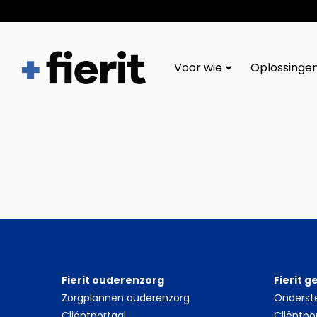
Fierit
–
Voor wie
Oplossinge
Méér
dan
een
ECD
Fierit ouderenzorg
Fierit 
Zorgplannen ouderenzorg
Onderst
Cliëntportaal
Cliëntpo