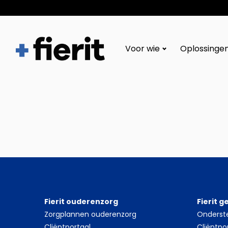
Fierit
–
Voor wie
Oplossinge
Méér
dan
een
ECD
Fierit ouderenzorg
Fierit 
Zorgplannen ouderenzorg
Onderst
Cliëntportaal
Cliëntpo