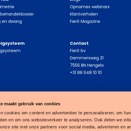
inimetrie
Opnames webinars
 behandeldossier
Klantverhalen
g en dwang
Fierit Magazine
olgsysteem
Contact
olgsysteem
Fierit bv
Demmersweg 21
7556 BN Hengelo
+31 88 648 10 10
e maakt gebruik van cookies
n cookies om content en advertenties te personaliseren, om func
eden en om ons websiteverkeer te analyseren. Ook delen we inf
Fierit
 onze site met onze partners voor social media, adverteren en a
–