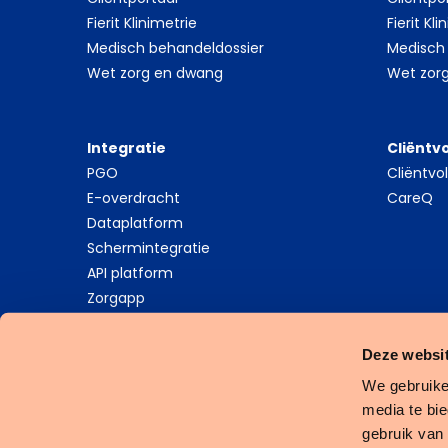
Fierit Klinimetrie
Fierit Kl
Medisch behandeldossier
Medisch
Wet zorg en dwang
Wet zor
Integratie
Cliëntv
PGO
Cliëntv
E-overdracht
CareQ
Dataplatform
Schermintegratie
API platform
Zorgapp
Deze websit
We gebruike
media te bi
Cookies
Privacy Statement
Algemene Voorwaarden
gebruik van