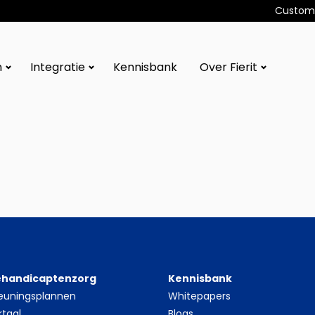
Custome
n
Integratie
Kennisbank
Over Fierit
gehandicaptenzorg
Kennisbank
euningsplannen
Whitepapers
rtaal
Blogs