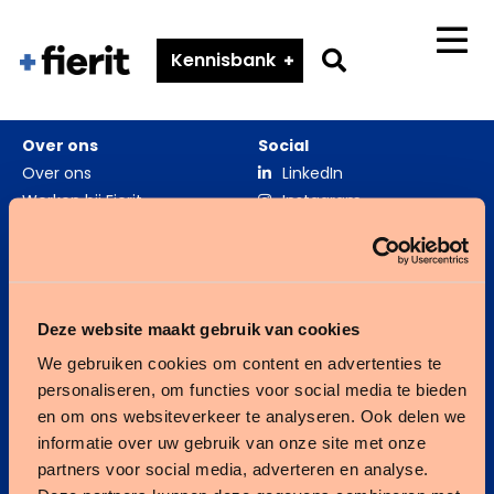
Fierit
–
Go
Kennisbank
Menu
Méér
to
dan
search
een
Over ons
Social
ECD
page
Over ons
LinkedIn
Werken bij Fierit
Instagram
Zorgverslimmers
Fierit ouderenzorg
Deze website maakt gebruik van cookies
We gebruiken cookies om content en advertenties te
Fierit gehandicaptenzorg
personaliseren, om functies voor social media te bieden
en om ons websiteverkeer te analyseren. Ook delen we
Kennisbank
informatie over uw gebruik van onze site met onze
partners voor social media, adverteren en analyse.
Integratie