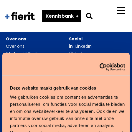
Fierit
–
Go
Kennisbank
Menu
Méér
to
dan
search
een
Over ons
Social
ECD
page
Over ons
LinkedIn
Werken bij Fierit
Instagram
Zorgverslimmers
Fierit ouderenzorg
Deze website maakt gebruik van cookies
We gebruiken cookies om content en advertenties te
Fierit gehandicaptenzorg
personaliseren, om functies voor social media te bieden
en om ons websiteverkeer te analyseren. Ook delen we
Kennisbank
informatie over uw gebruik van onze site met onze
partners voor social media, adverteren en analyse.
Integratie