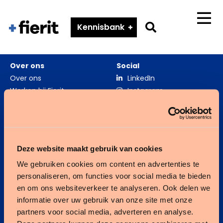
Fierit
–
Go
Kennisbank
Menu
Méér
to
dan
search
een
Over ons
Social
ECD
page
Over ons
LinkedIn
Werken bij Fierit
Instagram
Zorgverslimmers
Fierit ouderenzorg
Deze website maakt gebruik van cookies
We gebruiken cookies om content en advertenties te
Fierit gehandicaptenzorg
personaliseren, om functies voor social media te bieden
en om ons websiteverkeer te analyseren. Ook delen we
Kennisbank
informatie over uw gebruik van onze site met onze
partners voor social media, adverteren en analyse.
Integratie