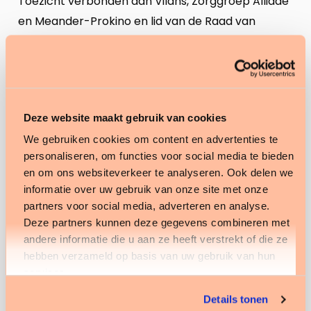
Toezicht verbonden aan Vilans, Zorggroep Alliade
en Meander-Prokino en lid van de Raad van
Commissarissen bij CZ.
Marco Meerdink
maakte – achtereenvolgens als
adviseur, interim manager, partner en directeur –
carrière bij Twynstra Gudde en was daarna
Deze website maakt gebruik van cookies
werkzaam als lid van de Raad van Bestuur bij GGZ
We gebruiken cookies om content en advertenties te
Dijk en Duin. Aansluitend was hij lid van de Raad
personaliseren, om functies voor social media te bieden
van Bestuur bij Parnassia Bavo Groep en CEO bij
en om ons websiteverkeer te analyseren. Ook delen we
informatie over uw gebruik van onze site met onze
Woonzorg Nederland en Espria. Ook was hij
partners voor social media, adverteren en analyse.
gedurende zes jaar bestuurlijk actief bij
Deze partners kunnen deze gegevens combineren met
PGGM/Stichting Pensioenfonds Zorg en Welzijn.
andere informatie die u aan ze heeft verstrekt of die ze
Sinds 2017 is hij bestuursvoorzitter van Careyn.
hebben verzameld op basis van uw gebruik van hun
services.
Toevoegen bestuurlijke zorgexpertise
Details tonen