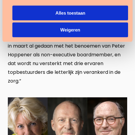
Boris Hololtcheff
, CEO Tenzinger: “We hebben veel
expertise in huis op het gebied van
Alles toestaan
zorgprocessen, ict en data en zijn erg blij dat dit
wordt aangevuld met een grote dosis bestuurlijke
Weigeren
expertise. De eerste aanzet hiervoor hebben we
in maart al gedaan met het benoemen van Peter
Hoppener als non-executive boardmember, en
dat wordt nu versterkt met drie ervaren
topbestuurders die letterlijk zijn verankerd in de
zorg.”