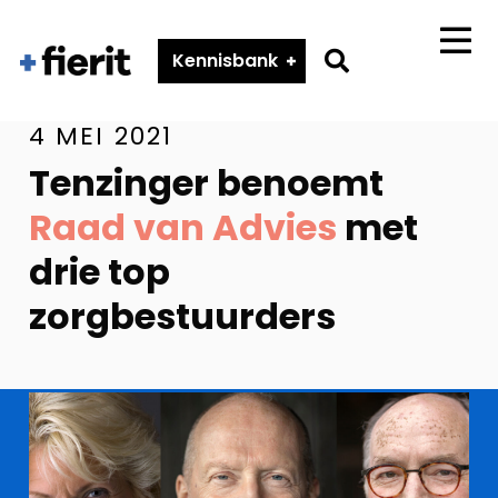
Fierit
–
Go
Kennisbank
Menu
Méér
to
dan
search
een
4 MEI 2021
ECD
page
Tenzinger benoemt
Raad van Advies
met
drie top
zorgbestuurders