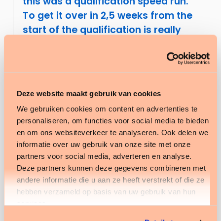
this was a qualification speed run.
To get it over in 2,5 weeks from the
start of the qualification is really
not that common.
Vervolgstappen
Op 12 december volgt de Nictiz deelkwalificatie
Deze website maakt gebruik van cookies
voor het tweede deel van de InZicht regeling:
We gebruiken cookies om content en advertenties te
eOverdracht. De informatiestandaard
personaliseren, om functies voor social media te bieden
en om ons websiteverkeer te analyseren. Ook delen we
eOverdracht zorgt voor eenduidige en volledige
informatie over uw gebruik van onze site met onze
overdracht van verpleegkundige
partners voor social media, adverteren en analyse.
patiëntgegevens. Verpleegkundigen en
Deze partners kunnen deze gegevens combineren met
verzorgenden registreren tegenwoordig bijna
andere informatie die u aan ze heeft verstrekt of die ze
alles digitaal, maar merken daar nog onvoldoende
hebben verzameld op basis van uw gebruik van hun
services.
de voordelen van. Het doel van de