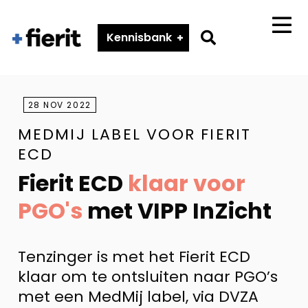
Fierit
–
Go
Kennisbank
Menu
Méér
to
dan
search
een
ECD
page
28 NOV 2022
MEDMIJ LABEL VOOR FIERIT
ECD
Fierit ECD
klaar voor
PGO's
met VIPP InZicht
Tenzinger is met het Fierit ECD
klaar om te ontsluiten naar PGO’s
met een MedMij label, via DVZA