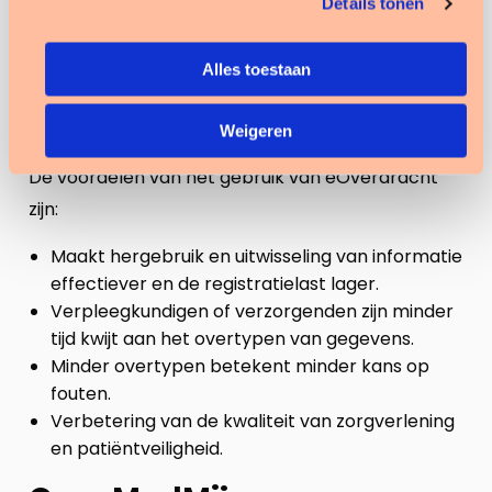
informatiestandaard eOverdracht is het beter
Details tonen
organiseren van de gegevensuitwisseling rond de
verpleegkundige overdracht, zodat zorgverleners
Alles toestaan
de voordelen wel merken en meer tijd krijgen voor
zorg.
Weigeren
De voordelen van het gebruik van eOverdracht
zijn:
Maakt hergebruik en uitwisseling van informatie
effectiever en de registratielast lager.
Verpleegkundigen of verzorgenden zijn minder
tijd kwijt aan het overtypen van gegevens.
Minder overtypen betekent minder kans op
fouten.
Verbetering van de kwaliteit van zorgverlening
en patiëntveiligheid.