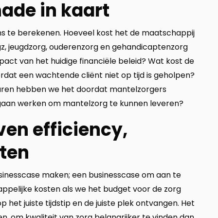
ade in kaart
ns te berekenen. Hoeveel kost het de maatschappij
ggz, jeugdzorg, ouderenzorg en gehandicaptenzorg
act van het huidige financiële beleid? Wat kost de
rdat een wachtende cliënt niet op tijd is geholpen?
uren hebben we het doordat mantelzorgers
 gaan werken om mantelzorg te kunnen leveren?
oven efficiency,
sten
 businesscase maken; een businesscase om aan te
appelijke kosten als we het budget voor de zorg
het juiste tijdstip en de juiste plek ontvangen. Het
llen, om kwaliteit van zorg belangrijker te vinden dan