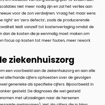
calaties niet meer nodig zijn en zal het verlies aan
sneeuw voor de zon verdwijnen. Vraag het maar eens
e right’ en ‘zero defects’, zoals de producerende
p kwaliteit leidt vanzelf tot kostenverlaging omdat de
ijn dan de kosten die je eenmalig moet maken om
t een focus op kosten tot meer fouten, meer rework
 de ziekenhuiszorg
eem een voorbeeld aan de ziekenhuiszorg en aan alle
 allerhande cijfers ophoesten over de gevolgen
el generieke als specifieke cijfers. Bijvoorbeeld: in
anker gesteld. De diagnoses die wel gesteld
elanomen met uitzaaiingen naar de hersenen
ezaaide melanomen). Het zijn cijfers die in bijna