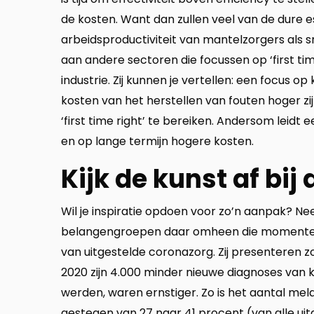
de kosten. Want dan zullen veel van de dure es
arbeidsproductiviteit van mantelzorgers als 
aan andere sectoren die focussen op ‘first tim
industrie. Zij kunnen je vertellen: een focus o
kosten van het herstellen van fouten hoger z
‘first time right’ te bereiken. Andersom leid
en op lange termijn hogere kosten.
Kijk de kunst af bij
Wil je inspiratie opdoen voor zo’n aanpak? N
belangengroepen daar omheen die momenteel
van uitgestelde coronazorg. Zij presenteren zow
2020 zijn 4.000 minder nieuwe diagnoses van k
werden, waren ernstiger. Zo is het aantal m
gestegen van 27 naar 41 procent (van alle uitg