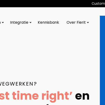
Custome
n
Integratie
Kennisbank
Over Fierit
 WEGWERKEN?
rst time right’
en