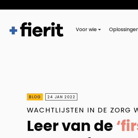
Fierit
–
Voor wie
Oplossinge
Méér
dan
een
ECD
BLOG
24 JAN 2022
WACHTLIJSTEN IN DE ZORG
Leer van de
‘fi