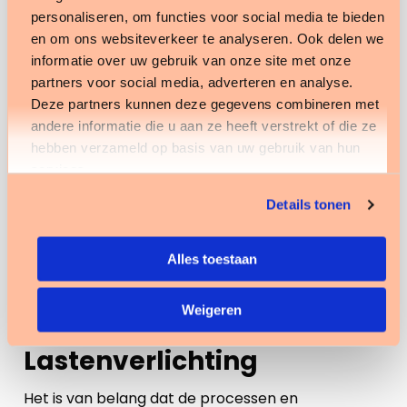
het instapmodel. Dit model geeft inzicht in de
personaliseren, om functies voor social media te bieden
mate waarin een organisatie klaar is voor het
en om ons websiteverkeer te analyseren. Ook delen we
informatie over uw gebruik van onze site met onze
aangaan van dit traject. Het neemt organisaties
partners voor social media, adverteren en analyse.
mee in de hele optimalisatie; het beschrijven van
Deze partners kunnen deze gegevens combineren met
een businesscase, het maken van
andere informatie die u aan ze heeft verstrekt of die ze
procesbeschrijvingen, het maken van de
hebben verzameld op basis van uw gebruik van hun
risicoanalyses en invoeren van
services.
beheersmaatregelen.
Details tonen
Het is raadzaam om deze processen en
Alles toestaan
werkbeschrijvingen vervolgens jaarlijks te
reviewen en te toetsen aan de veranderende
Weigeren
wet- en regelgeving.
Lastenverlichting
Het is van belang dat de processen en