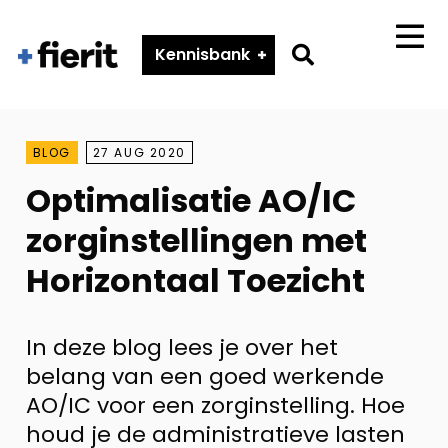
Fierit
–
Go
Kennisbank
Menu
Méér
to
dan
search
een
ECD
page
BLOG
27 AUG 2020
Optimalisatie AO/IC
zorginstellingen met
Horizontaal Toezicht
In deze blog lees je over het
belang van een goed werkende
AO/IC voor een zorginstelling. Hoe
houd je de administratieve lasten