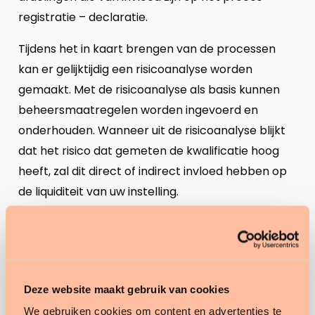
registratie – declaratie.
Tijdens het in kaart brengen van de processen
kan er gelijktijdig een risicoanalyse worden
gemaakt. Met de risicoanalyse als basis kunnen
beheersmaatregelen worden ingevoerd en
onderhouden. Wanneer uit de risicoanalyse blijkt
dat het risico dat gemeten de kwalificatie hoog
heeft, zal dit direct of indirect invloed hebben op
de liquiditeit van uw instelling.
Wanneer een organisatie niet gewend is om
kritisch naar de administratieve processen te
kijken kan de methodiek Horizontaal Toezicht
soelaas bieden. Deze methodiek neemt je
Deze website maakt gebruik van cookies
stapsgewijs door de processen aan de hand van
We gebruiken cookies om content en advertenties te