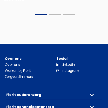
Go
Go
Go
to
to
to
slide
slide
slide
0
1
2
Over ons
Social
Over ons
LinkedIn
Werken bij Fierit
Instagram
Zorgverslimmers
Fierit ouderenzorg
Fierit gehandicaptenzorg