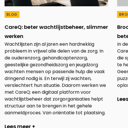
BLOG
BRO
CareQ: beter wachtlijstbeheer, slimmer
Bro
werken
bete
Wachtlijsten zijn al jaren een hardnekkig
In d
probleem in vrijwel alle delen van de zorg. In
Care
de ouderenzorg, gehandicaptenzorg,
die 
geestelijke gezondheidszorg en jeugdzorg
te h
wachten mensen op passende hulp die vaak
Geen
dringend nodig is. En terwijl zij wachten,
puzz
verslechtert hun situatie. Daarom werken we
oplo
met CareQ: een digitaal platform voor
Lee
wachtlijstbeheer dat zorgorganisaties helpt
structuur aan te brengen in het gehele
aanmeldproces. Van oriëntatie tot plaatsing.
Lees meer +