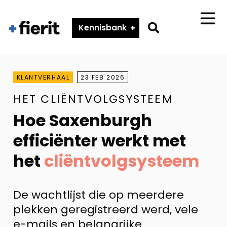
Fierit
–
Go
Kennisbank
Menu
Méér
to
dan
search
een
ECD
page
KLANTVERHAAL
23 FEB 2026
HET CLIËNTVOLGSYSTEEM
Hoe Saxenburgh
efficiënter werkt met
het
cliëntvolgsysteem
De wachtlijst die op meerdere
plekken geregistreerd werd, vele
e-mails en belangrijke