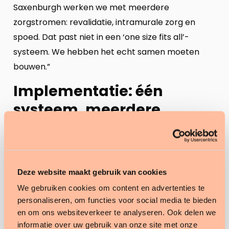
Saxenburgh werken we met meerdere
zorgstromen: revalidatie, intramurale zorg en
spoed. Dat past niet in een ‘one size fits all’-
systeem. We hebben het echt samen moeten
bouwen.”
Implementatie: één
systeem, meerdere
zorgstromen
Een belangrijke eerste stap was het scherp
krijgen van definities. “Wat verstaan we onder een
Deze website maakt gebruik van cookies
aanmelding? Wanneer is iets oriëntatie?”, zegt
We gebruiken cookies om content en advertenties te
Hester. “Dat moet voor iedereen hetzelfde
personaliseren, om functies voor social media te bieden
betekenen, anders gaat het wringen.”
en om ons websiteverkeer te analyseren. Ook delen we
informatie over uw gebruik van onze site met onze