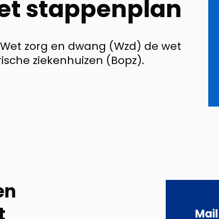
et stappenplan
e Wet zorg en dwang (Wzd) de wet
ische ziekenhuizen (Bopz).
en
t
Mail