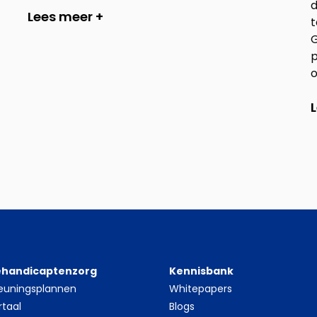
d
Lees meer +
t
G
p
o
gehandicaptenzorg
Kennisbank
euningsplannen
Whitepapers
rtaal
Blogs