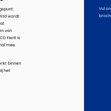
Vul on
gspunt:
broch
 Wzd wordt
dat
en van
D Fierit is
onal mee
erkt binnen
ij het