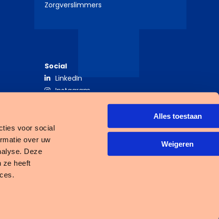
Zorgverslimmers
Social
LinkedIn
Instagram
×
ijf je in voor onze
Alles toestaan
ties voor social
uwsbrief
ormatie over uw
Weigeren
nalyse. Deze
j elke maand op de hoogte van de laatste
 ze heeft
ingen in de zorg!
ices.
e button te klikken ga je akkoord met het
Fierit
Open
statement
link