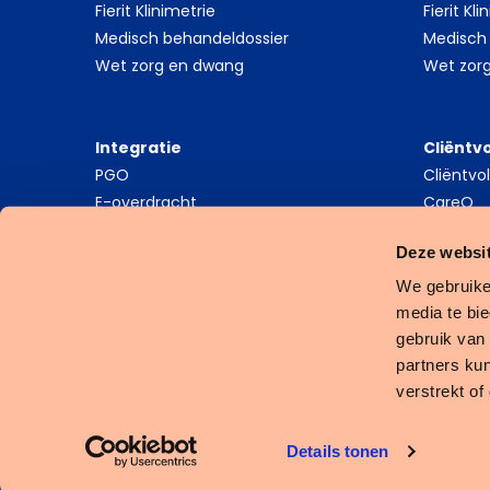
Fierit Klinimetrie
Fierit Kl
Medisch behandeldossier
Medisch
Wet zorg en dwang
Wet zor
Integratie
Cliëntv
PGO
Cliëntv
E-overdracht
CareQ
Dataplatform
Deze websit
Schermintegratie
API platform
We gebruike
Zorgapp
media te bi
gebruik van
partners ku
verstrekt o
Cookies
Privacy Statement
Algemene Voorwaarden
Details tonen