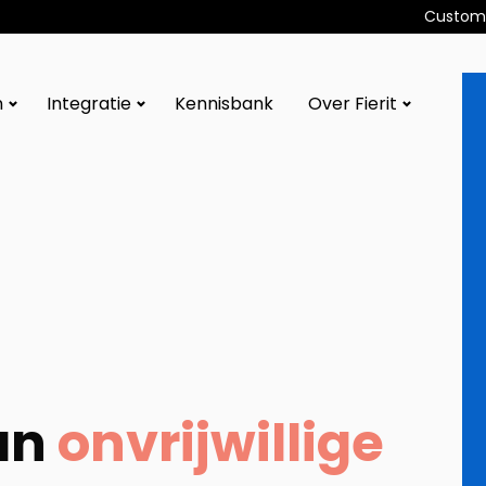
Custome
n
Integratie
Kennisbank
Over Fierit
van
onvrijwillige