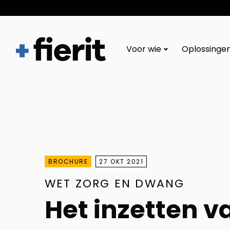
Fierit
–
Voor wie
Oplossinge
Méér
dan
een
ECD
BROCHURE
27 OKT 2021
WET ZORG EN DWANG
Het inzetten 