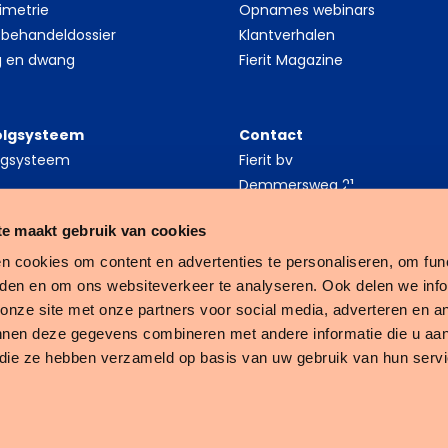
inimetrie
Opnames webinars
 behandeldossier
Klantverhalen
g en dwang
Fierit Magazine
olgsysteem
Contact
olgsysteem
Fierit bv
Demmersweg 21
7556 BN Hengelo
Schr
e maakt gebruik van cookies
+31 88 648 10 10
n cookies om content en advertenties te personaliseren, om func
nie
eden en om ons websiteverkeer te analyseren. Ook delen we inf
 onze site met onze partners voor social media, adverteren en a
Zo ben ji
nnen deze gegevens combineren met andere informatie die u aan
ontwikkel
f die ze hebben verzameld op basis van uw gebruik van hun serv
Door op d
Fierit
privacy 
–