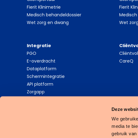
Fierit Klinimetrie
Fierit Kl
Medisch behandeldossier
Medisch
Wet zorg en dwang
Wet zor
Integratie
Cliëntv
PGO
Cliëntv
E-overdracht
CareQ
Dataplatform
Schermintegratie
API platform
Zorgapp
Deze websit
We gebruike
media te bi
Cookies
Privacy Statement
Algemene Voorwaarden
gebruik van