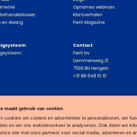
inimetrie
Opnames webinars
 behandeldossier
Klantverhalen
g en dwang
Fierit Magazine
olgsysteem
Contact
olgsysteem
Fierit bv
Demmersweg 21
7556 BN Hengelo
+31 88 648 10 10
e maakt gebruik van cookies
n cookies om content en advertenties te personaliseren, om func
eden en om ons websiteverkeer te analyseren. Ook delen we inf
Fierit
 onze site met onze partners voor social media, adverteren en a
–