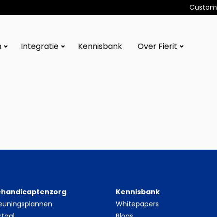
Custome
n
Integratie
Kennisbank
Over Fierit
gehandicaptenzorg
Kennisbank
euningsplannen
Whitepapers
rtaal
Blogs