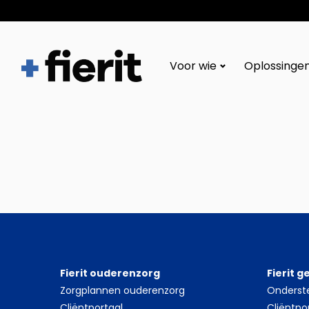
Fierit
–
Voor wie
Oplossinge
Méér
dan
een
ECD
Fierit ouderenzorg
Fierit 
Zorgplannen ouderenzorg
Onderst
Cliëntportaal
Cliëntpo