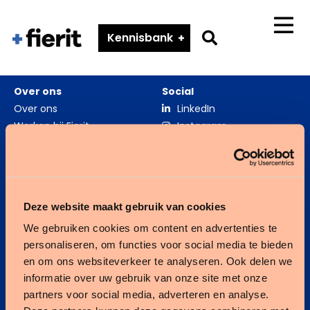
Fierit
–
Go
Kennisbank
Menu
Méér
to
dan
search
een
Over ons
Social
ECD
page
Over ons
LinkedIn
Werken bij Fierit
Instagram
Zorgverslimmers
Fierit ouderenzorg
Deze website maakt gebruik van cookies
We gebruiken cookies om content en advertenties te
Fierit gehandicaptenzorg
personaliseren, om functies voor social media te bieden
en om ons websiteverkeer te analyseren. Ook delen we
Kennisbank
informatie over uw gebruik van onze site met onze
partners voor social media, adverteren en analyse.
Integratie