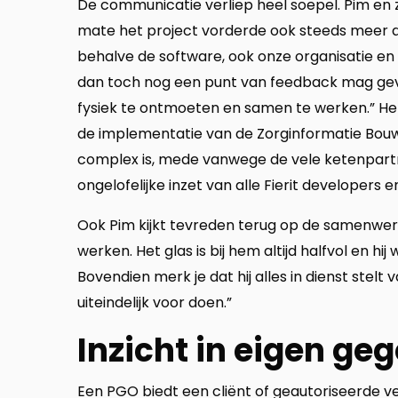
De communicatie verliep heel soepel. Pim en 
mate het project vorderde ook steeds meer a
behalve de software, ook onze organisatie en w
dan toch nog een punt van feedback mag geven
fysiek te ontmoeten en samen te werken.” Hel
de implementatie van de Zorginformatie Bouw
complex is, mede vanwege de vele ketenpartner
ongelofelijke inzet van alle Fierit developers e
Ook Pim kijkt tevreden terug op de samenwerk
werken. Het glas is bij hem altijd halfvol en h
Bovendien merk je dat hij alles in dienst stelt 
uiteindelijk voor doen.”
Inzicht in eigen ge
Een PGO biedt een cliënt of geautoriseerde v