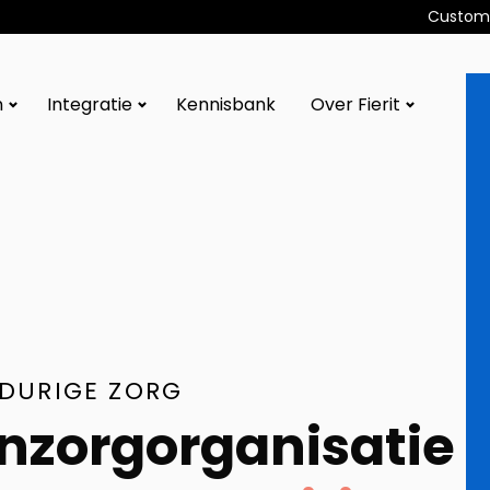
Custome
n
Integratie
Kennisbank
Over Fierit
GDURIGE ZORG
zorgorganisatie