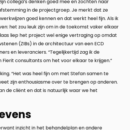
zijn collega’s denken goed mee en zochten naar
fstemming in de projectgroep. Je merkt dat ze
erkwijzen goed kennen en dat werkt heel fijn. Als ik
: het zou leuk zijn om in de toekomst vaker elkaar
aas liep het project wel enige vertraging op omdat
stenen (ZIBs) in de architectuur van een ECD
s en leveranciers. “Tegelijkertijd zag ik de
n Fierit consultants om het voor elkaar te krijgen.”
ing. “Het was heel fijn om met Stefan samen te
ij weet zijn enthousiasme over te brengen op anderen.
van de cliënt en dat is natuurlijk waar we het
gevens
erwant inzicht in het behandelplan en andere