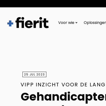
Fierit
–
Voor wie
Oplossinge
Méér
dan
een
ECD
25 JUL 2023
VIPP INZICHT VOOR DE LAN
Gehandicapten